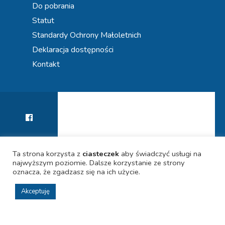
Do pobrania
Statut
Standardy Ochrony Małoletnich
Deklaracja dostępności
Kontakt
Ta strona korzysta z
ciasteczek
aby świadczyć usługi na
najwyższym poziomie. Dalsze korzystanie ze strony
KIERUNEK PRZYSZŁOŚĆ! WSPIERAMY KARIERY
POLITYKA PRYWATNOŚCI
DEKLARACJA DOSTĘPNOŚCI
UCZNIÓW
oznacza, że zgadzasz się na ich użycie.
Akceptuję
© 2021 SPECJALISTYCZNA PORADNIA PSYCHOLOGICZNO-
PEDAGOGICZNA PN. "Krakowski Ośrodek Kariery" w Krakowie.
Wszystkie prawa zastrzeżone