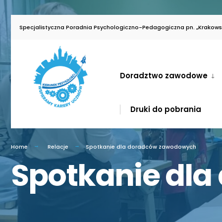
for:
Skip
Specjalistyczna Poradnia Psychologiczno-Pedagogiczna pn. „Krakowsk
to
content
Doradztwo zawodowe
Druki do pobrania
Home
Relacje
Spotkanie dla doradców zawodowych
Spotkanie dl