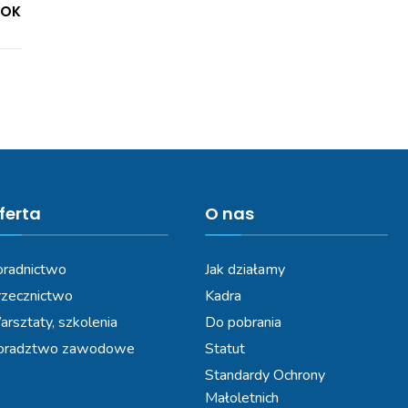
KOK
ferta
O nas
radnictwo
Jak działamy
zecznictwo
Kadra
rsztaty, szkolenia
Do pobrania
oradztwo zawodowe
Statut
Standardy Ochrony
Małoletnich