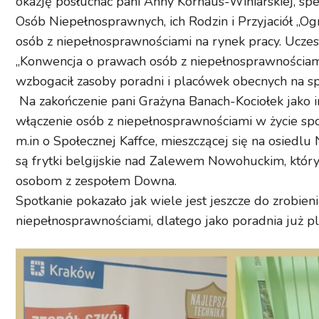
okazję posłuchać pani Anny Kornaus-Winiarskiej, spec
Osób Niepełnosprawnych, ich Rodzin i Przyjaciół „O
osób z niepełnosprawnościami na rynek pracy. Uczest
„Konwencja o prawach osób z niepełnosprawnościami j
wzbogacił zasoby poradni i placówek obecnych na s
Na zakończenie pani Grażyna Banach-Kociołek jako i
włączenie osób z niepełnosprawnościami w życie spo
m.in o Społecznej Kaffce, mieszczącej się na osied
są frytki belgijskie nad Zalewem Nowohuckim, który d
osobom z zespołem Downa.
Spotkanie pokazało jak wiele jest jeszcze do zrobie
niepełnosprawnościami, dlatego jako poradnia już pl