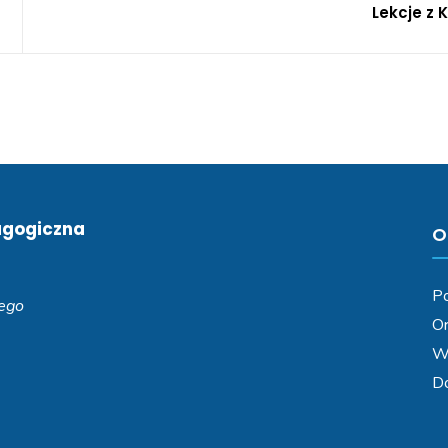
Lekcje z 
agogiczna
O
Po
iego
Or
Wa
D