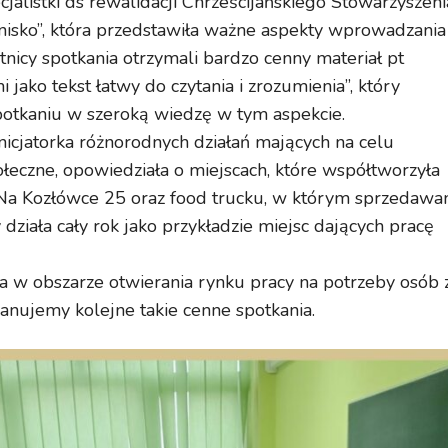
jalistki ds rewalidacji Chrześcijańskiego Stowarzyszeni
gnisko”, która przedstawiła ważne aspekty wprowadzania
nicy spotkania otrzymali bardzo cenny materiał pt
ako tekst łatwy do czytania i zrozumienia”, który
potkaniu w szeroką wiedzę w tym aspekcie.
nicjatorka różnorodnych działań mających na celu
łeczne, opowiedziała o miejscach, które współtworzyła
lu Na Kozłówce 25 oraz food trucku, w którym sprzedawa
ziała cały rok jako przykładzie miejsc dających pracę
nia w obszarze otwierania rynku pracy na potrzeby osób 
anujemy kolejne takie cenne spotkania.