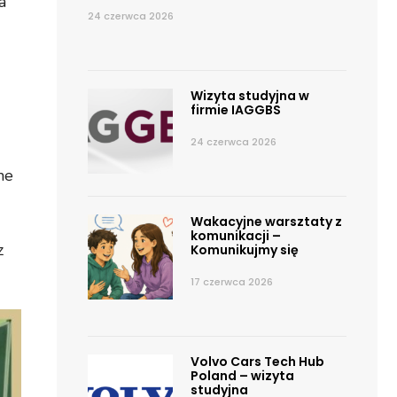
a
24 czerwca 2026
Wizyta studyjna w
firmie IAGGBS
24 czerwca 2026
ne
Wakacyjne warsztaty z
komunikacji –
z
Komunikujmy się
17 czerwca 2026
Volvo Cars Tech Hub
Poland – wizyta
studyjna