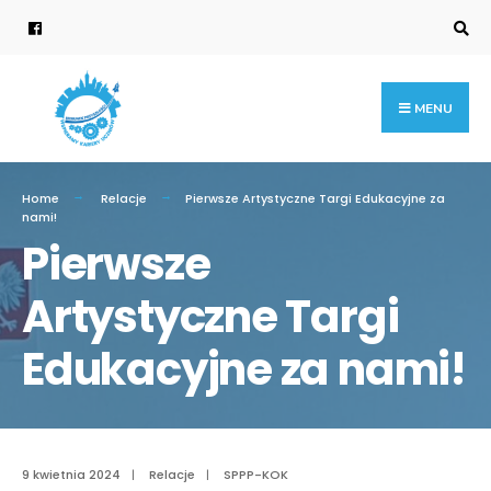
Search
for:
Skip
to
content
MENU
Home
Relacje
Pierwsze Artystyczne Targi Edukacyjne za
nami!
Pierwsze
Artystyczne Targi
Edukacyjne za nami!
9 kwietnia 2024
|
Relacje
|
SPPP-KOK