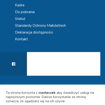
Kadra
Do pobrania
Statut
Standardy Ochrony Małoletnich
Deklaracja dostępności
Kontakt
KIERUNEK PRZYSZŁOŚĆ! WSPIERAMY KARIERY
POLITYKA PRYWATNOŚCI
DEKLARACJA DOSTĘPNOŚCI
UCZNIÓW
Ta strona korzysta z
ciasteczek
aby świadczyć usługi na
najwyższym poziomie. Dalsze korzystanie ze strony
oznacza, że zgadzasz się na ich użycie.
© 2021 SPECJALISTYCZNA PORADNIA PSYCHOLOGICZNO-