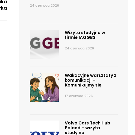
ika
24 czerwca 2026
yka
Wizyta studyjna w
firmie IAGGBS
24 czerwca 2026
Wakacyjne warsztaty z
komunikacji –
Komunikujmy się
17 czerwca 2026
Volvo Cars Tech Hub
Poland – wizyta
studyjna