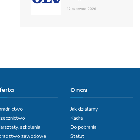
17 czerwca 2026
ferta
O nas
radnictwo
Jak działamy
zecznictwo
Kadra
rsztaty, szkolenia
Do pobrania
oradztwo zawodowe
Statut