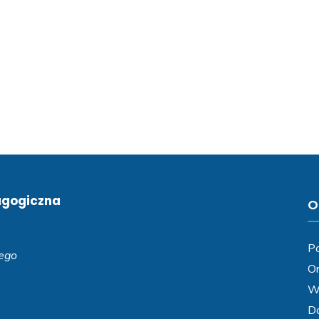
agogiczna
O
Po
iego
Or
Wa
D