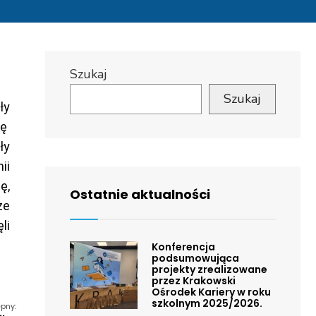
Szukaj
Szukaj
ły
ię
ły
ii
ę,
Ostatnie aktualności
ze
li
Konferencja
podsumowująca
projekty zrealizowane
przez Krakowski
Ośrodek Kariery w roku
szkolnym 2025/2026.
pny: