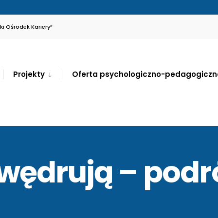
i Ośrodek Kariery”
Projekty
Oferta psychologiczno-pedagogiczn
wędrują – podró