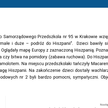
 do Samorządowego Przedszkola nr 95 w Krakowie wzię
małe i duże – podróż do Hiszpanii”. Dzieci bawiły s
m. Oglądały mapę Europy z zaznaczoną Hiszpanią. Pozna
da czy bitwa na pomidory (zabawa ruchowa). Do Hiszpan
samolotem. Na miejscu przedszkolaki tańczyły Macaren
agę Hiszpanii. Na zakończenie dzieci dostały wachlar
odowych nr 2 byli bardzo pomocni, sympatyczni. Obję
Nastę