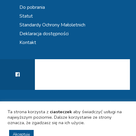
Do pobrania
Statut
Standardy Ochrony Małoletnich
Deklaracja dostępności
Kontakt
KIERUNEK PRZYSZŁOŚĆ! WSPIERAMY KARIERY
POLITYKA PRYWATNOŚCI
DEKLARACJA DOSTĘPNOŚCI
UCZNIÓW
Ta strona korzysta z
ciasteczek
aby świadczyć usługi na
najwyższym poziomie. Dalsze korzystanie ze strony
oznacza, że zgadzasz się na ich użycie.
© 2021 SPECJALISTYCZNA PORADNIA PSYCHOLOGICZNO-
PEDAGOGICZNA PN. "Krakowski Ośrodek Kariery" w Krakowie.
Akceptuję