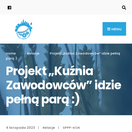
MENU
Home
Relacje
Projekt „Kuźnia Zawodowców” idzie pełną
parą :)
Projekt „Kuźnia
Zawodowców” idzie
pełną parą :)
4 listopada 2023
|
Relacje
|
SPPP-KOK