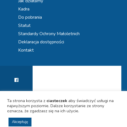
Jak działamy
Kadra
Do pobrania
Statut
Standardy Ochrony Małoletnich
Deklaracja dostępności
Kontakt
Ta strona korzysta z
ciasteczek
aby świadczyć usługi na
najwyższym poziomie. Dalsze korzystanie ze strony
KIERUNEK PRZYSZŁOŚĆ! WSPIERAMY KARIERY
POLITYKA PRYWATNOŚCI
DEKLARACJA DOSTĘPNOŚCI
UCZNIÓW
oznacza, że zgadzasz się na ich użycie.
Akceptuję
© 2021 SPECJALISTYCZNA PORADNIA PSYCHOLOGICZNO-