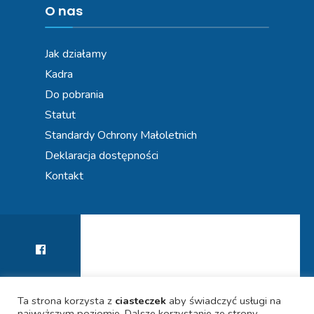
O nas
Jak działamy
Kadra
Do pobrania
Statut
Standardy Ochrony Małoletnich
Deklaracja dostępności
Kontakt
Ta strona korzysta z
ciasteczek
aby świadczyć usługi na
najwyższym poziomie. Dalsze korzystanie ze strony
KIERUNEK PRZYSZŁOŚĆ! WSPIERAMY KARIERY