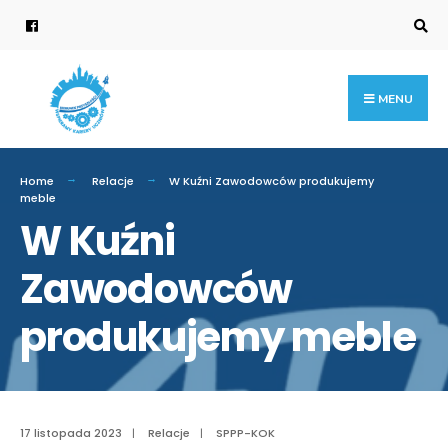
MENU
Home
Relacje
W Kuźni Zawodowców produkujemy
meble
W Kuźni
Zawodowców
produkujemy meble
17 listopada 2023
|
Relacje
|
SPPP-KOK