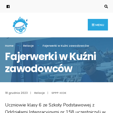
Search
for:
Skip
to
content
MENU
Home
Relacje
Fajerwerki w Kuźni zawodowców
Fajerwerki w Kuźni
zawodowców
18 grudnia 2023
|
Relacje
|
SPPP-KOK
Uczniowie klasy 6 ze Szkoły Podstawowej z
Oddziałami Integracyjnymi nr 158 uczestniczyli w