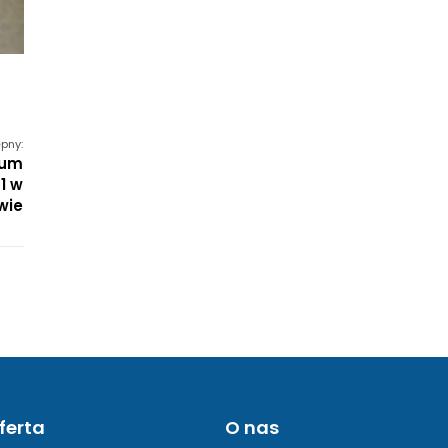
pny:
rum
1 w
wie
ferta
O nas