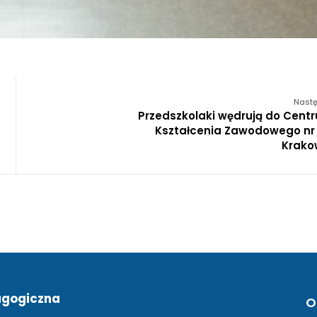
Nastę
Przedszkolaki wędrują do Cent
Kształcenia Zawodowego nr 
Krako
agogiczna
O