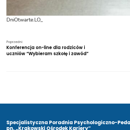
DniOtwarte.LO_
Poprzedni:
Konferencja on-line dla rodziców i
uczniów “Wybieram szkołę i zawód”
Specjalistyczna Poradnia Psychologiczno-Ped
pn. „Krakowski Ośrodek Kariery”