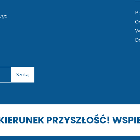
Po
iego
Or
Wa
D
Szukaj
KIERUNEK PRZYSZŁOŚĆ! WSP