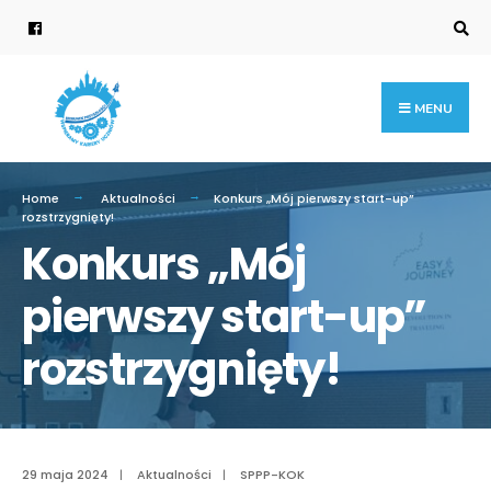
MENU
Home
Aktualności
Konkurs „Mój pierwszy start-up”
rozstrzygnięty!
Konkurs „Mój
pierwszy start-up”
rozstrzygnięty!
29 maja 2024
|
Aktualności
|
SPPP-KOK