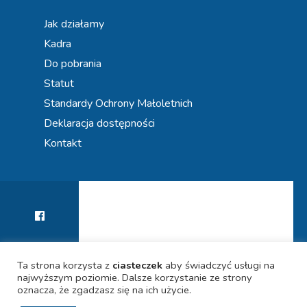
Jak działamy
Kadra
Do pobrania
Statut
Standardy Ochrony Małoletnich
Deklaracja dostępności
Kontakt
Ta strona korzysta z
ciasteczek
aby świadczyć usługi na
najwyższym poziomie. Dalsze korzystanie ze strony
KIERUNEK PRZYSZŁOŚĆ! WSPIERAMY KARIERY
POLITYKA PRYWATNOŚCI
DEKLARACJA DOSTĘPNOŚCI
UCZNIÓW
oznacza, że zgadzasz się na ich użycie.