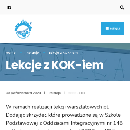
Search
for:
Skip
to
content
MENU
Home
Relacje
Lekcje z KOK-iem
Lekcje z KOK-iem
30 października 2024
|
Relacje
|
SPPP-KOK
W ramach realizacji lekcji warsztatowych pt.
Dodając skrzydeł, które prowadzone są w Szkole
Podstawowej z Oddziałami Integracyjnymi nr 148