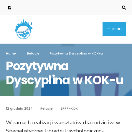
Search
for:
Skip
to
content
MENU
Home
Relacje
Pozytywna Dyscyplina w KOK-u
Pozytywna
Dyscyplina w KOK-u
12 grudnia 2024
|
Relacje
|
SPPP-KOK
W ramach realizacji warsztatów dla rodziców, w
Specjalistycznej Poradni Psychologiczno-