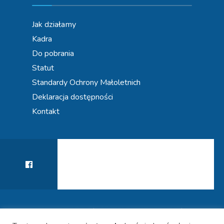
Jak działamy
Kadra
Do pobrania
Statut
Standardy Ochrony Małoletnich
Deklaracja dostępności
Kontakt
KIERUNEK PRZYSZŁOŚĆ! WSPIERAMY KARIERY
POLITYKA PRYWATNOŚCI
DEKLARACJA DOSTĘPNOŚCI
UCZNIÓW