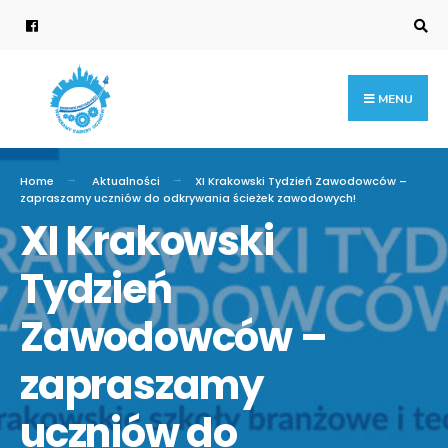
Search
for:
Skip
to
content
MENU
Home
Aktualności
XI Krakowski Tydzień Zawodowców –
zapraszamy uczniów do odkrywania ścieżek zawodowych!
XI Krakowski
Tydzień
Zawodowców –
zapraszamy
uczniów do