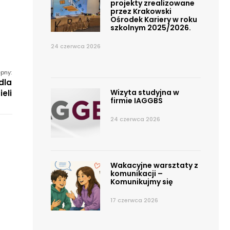
projekty zrealizowane
przez Krakowski
Ośrodek Kariery w roku
szkolnym 2025/2026.
24 czerwca 2026
pny:
dla
Wizyta studyjna w
eli
firmie IAGGBS
24 czerwca 2026
Wakacyjne warsztaty z
komunikacji –
Komunikujmy się
17 czerwca 2026