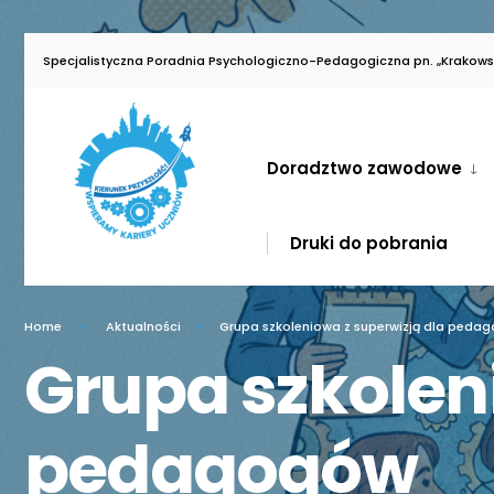
for:
Skip
Specjalistyczna Poradnia Psychologiczno-Pedagogiczna pn. „Krakowsk
to
content
Doradztwo zawodowe
Druki do pobrania
Home
Aktualności
Grupa szkoleniowa z superwizją dla peda
Grupa szkolen
pedagogów