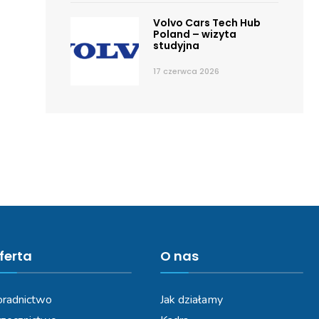
Volvo Cars Tech Hub
Poland – wizyta
studyjna
17 czerwca 2026
ferta
O nas
radnictwo
Jak działamy