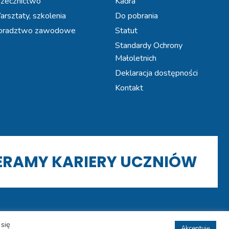
zecznictwo
Kadra
rsztaty, szkolenia
Do pobrania
oradztwo zawodowe
Statut
Standardy Ochrony
Małoletnich
Deklaracja dostępności
Kontakt
IERAMY KARIERY UCZNIÓW
się
wie. Wszystkie prawa zastrzeżone
Akceptuję