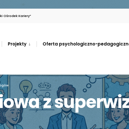
i Ośrodek Kariery”
Projekty
Oferta psychologiczno-pedagogiczn
gogów
iowa z superwiz