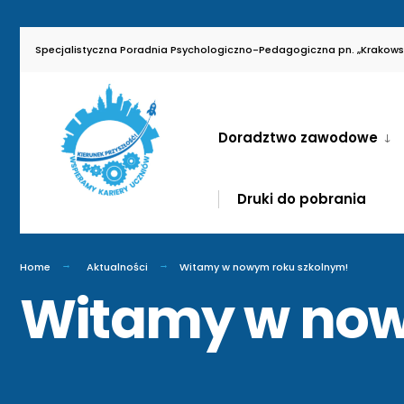
for:
Skip
Specjalistyczna Poradnia Psychologiczno-Pedagogiczna pn. „Krakowsk
to
content
Doradztwo zawodowe
Druki do pobrania
Home
Aktualności
Witamy w nowym roku szkolnym!
Witamy w now