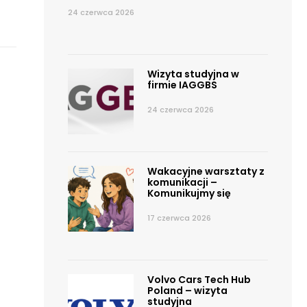
24 czerwca 2026
Wizyta studyjna w
firmie IAGGBS
24 czerwca 2026
Wakacyjne warsztaty z
komunikacji –
Komunikujmy się
17 czerwca 2026
Volvo Cars Tech Hub
Poland – wizyta
studyjna