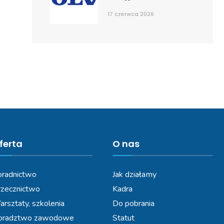
17 czerwca 2026
ferta
O nas
radnictwo
Jak działamy
zecznictwo
Kadra
rsztaty, szkolenia
Do pobrania
oradztwo zawodowe
Statut