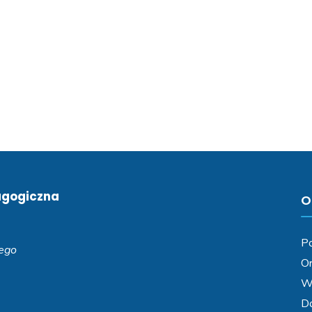
agogiczna
O
Po
iego
Or
Wa
D