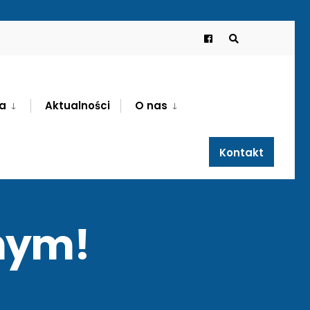
Search
Window
a
Aktualności
O nas
Kontakt
nym!