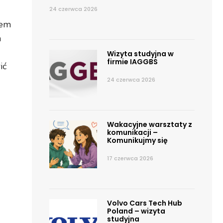
24 czerwca 2026
iem
a
Wizyta studyjna w
firmie IAGGBS
ić
24 czerwca 2026
Wakacyjne warsztaty z
komunikacji –
Komunikujmy się
17 czerwca 2026
Volvo Cars Tech Hub
Poland – wizyta
studyjna