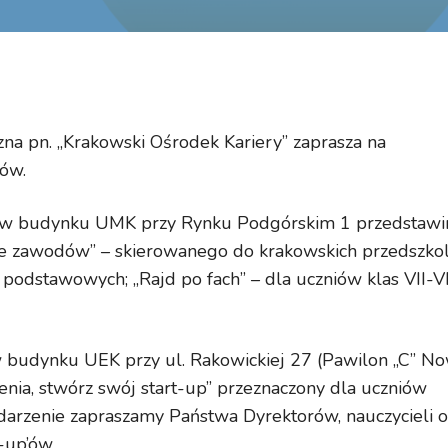
na pn. „
Krakowski Ośrodek Kariery
”
zaprasza na
tów.
w budynku UMK przy Rynku
Podgórskim 1 przedstaw
ie zawodów”
– skierowanego do krakowskich przedszkol
ł podstawowych;
„Rajd po fach”
– dla uczniów klas VII-VI
 budynku UEK przy ul. Rakowickiej
27 (Pawilon „C” N
enia, stwórz swój
start-up”
przeznaczony dla uczniów
arzenie zapraszamy Państwa Dyrektorów, nauczycieli o
-up’ów.