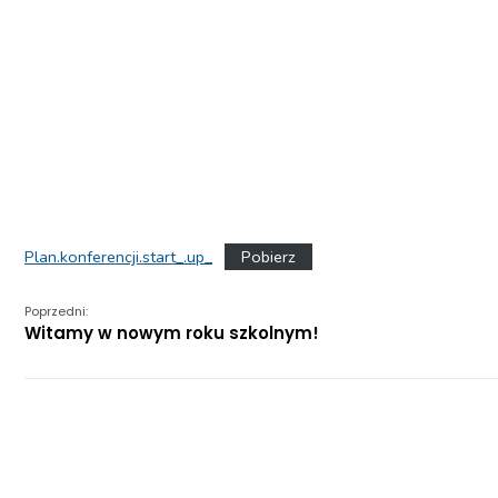
Plan.konferencji.start_.up_
Pobierz
Poprzedni:
Witamy w nowym roku szkolnym!