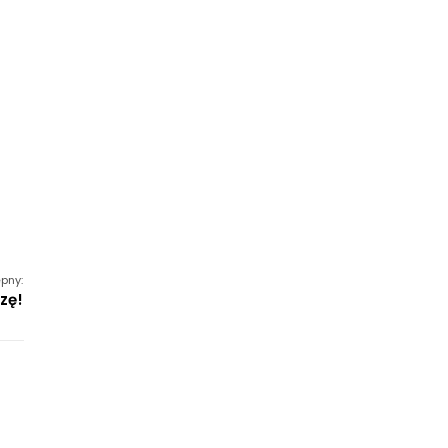
pny:
zę!