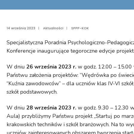
14 września 2023
|
Aktualności
|
SPPP-KOK
Specjalistyczna Poradnia Psychologiczno-Pedagogicz
Konferencje inaugurujące tegoroczne edycje projek
W dniu
26 września 2023 r.
w godz. 12.00 – 15.00
Państwu założenia projektów:
“Wędrówka po świec
“Kuźnia zawodowców”
– dla uczniów klas IV-VI
szkó
szkół podstawowych.
W dniu
28 września 2023 r.
w godz. 9.30 – 12.30
w
Aula) przybliżymy Państwu projekt
„Startuj po marz
krakowskich techników i szkół branżowych. Na to
wyd
uczniów zainteresowanych
obszarem tworzenia start