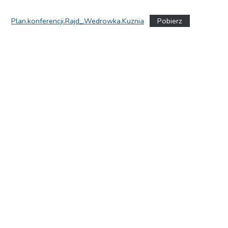
Plan.konferencji.Rajd_.Wedrowka.Kuznia
Pobierz