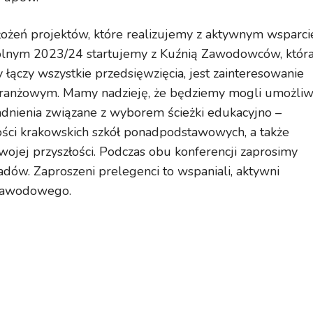
ożeń projektów, które
realizujemy z aktywnym wsparc
kolnym
2023/24 startujemy z Kuźnią Zawodowców, któr
y łączy wszystkie przedsięwzięcia, jest
zainteresowanie
branżowym.
Mamy nadzieję, że będziemy mogli umożliw
adnienia związane z wyborem ścieżki
edukacyjno –
ści krakowskich szkół
ponadpodstawowych, a także
swojej
przyszłości.
Podczas obu konferencji zaprosimy
dów. Zaproszeni prelegenci to wspaniali, aktywni
zawodowego.