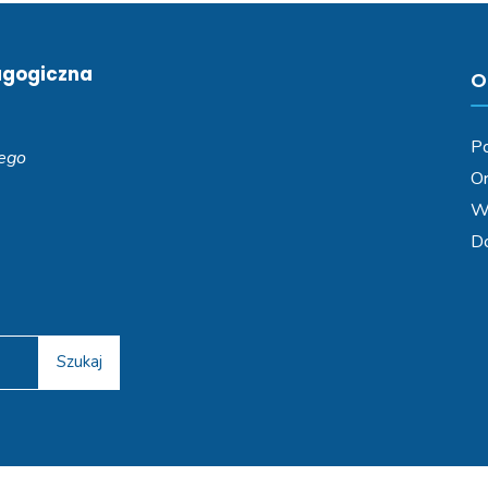
agogiczna
O
Po
iego
Or
Wa
D
Szukaj