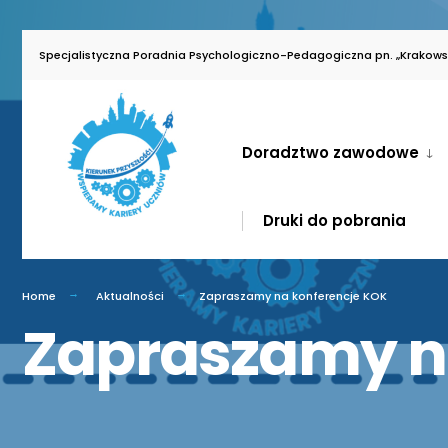
for:
Skip
Specjalistyczna Poradnia Psychologiczno-Pedagogiczna pn. „Krakowsk
to
content
Doradztwo zawodowe
Druki do pobrania
Home
Aktualności
Zapraszamy na konferencje KOK
Zapraszamy n