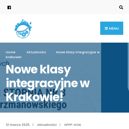
Search
for:
Skip
to
content
MENU
Home
Aktualności
Nowe klasy integracyjne w
Krakowie!
Nowe klasy
integracyjne w
Krakowie!
12 marca 2025
|
Aktualności
|
SPPP-KOK