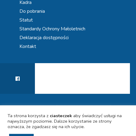
Kadra
Do pobrania
Statut
Standardy Ochrony Małoletnich
Deklaracja dostępności
Kontakt
KIERUNEK PRZYSZŁOŚĆ! WSPIERAMY KARIERY
POLITYKA PRYWATNOŚCI
DEKLARACJA DOSTĘPNOŚCI
UCZNIÓW
Ta strona korzysta z
ciasteczek
aby świadczyć usługi na
najwyższym poziomie. Dalsze korzystanie ze strony
oznacza, że zgadzasz się na ich użycie.
© 2021 SPECJALISTYCZNA PORADNIA PSYCHOLOGICZNO-
PEDAGOGICZNA PN. "Krakowski Ośrodek Kariery" w Krakowie.