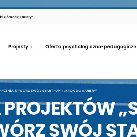
i Ośrodek Kariery”
Projekty
Oferta psychologiczno-pedagogiczn
ZENIA, STWÓRZ SWÓJ START-UP” I „KROK DO KARIERY”
 PROJEKTÓW „S
WÓRZ SWÓJ STA