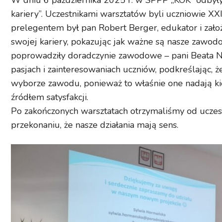
W dniu 6 października 2025 r. w SPPP „KOK” odbyły
kariery”. Uczestnikami warsztatów byli uczniowie 
prelegentem był pan Robert Berger, edukator i założ
swojej kariery, pokazując jak ważne są nasze zawod
poprowadziły doradczynie zawodowe – pani Beata No
pasjach i zainteresowaniach uczniów, podkreślając, 
wyborze zawodu, ponieważ to właśnie one nadają kieru
źródłem satysfakcji.
Po zakończonych warsztatach otrzymaliśmy od uczes
przekonaniu, że nasze działania mają sens.