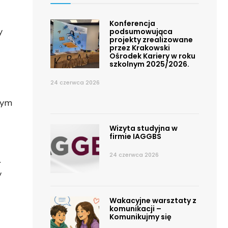
Konferencja
y
podsumowująca
projekty zrealizowane
przez Krakowski
Ośrodek Kariery w roku
szkolnym 2025/2026.
24 czerwca 2026
łym
Wizyta studyjna w
firmie IAGGBS
24 czerwca 2026
.
y
Wakacyjne warsztaty z
komunikacji –
Komunikujmy się