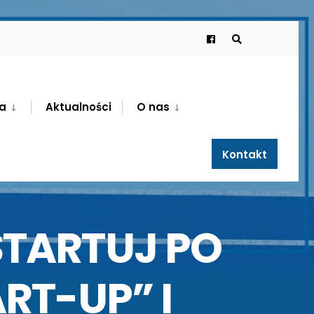
a
Aktualności
O nas
Kontakt
TARTUJ PO
RT-UP” I