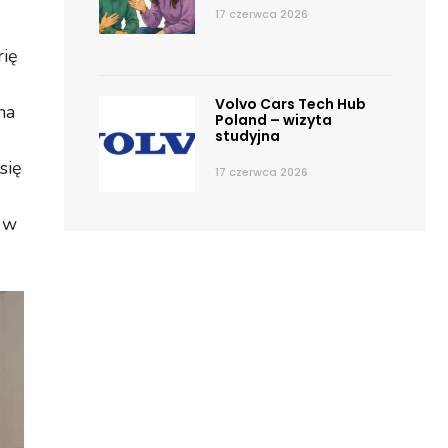
17 czerwca 2026
rię
Volvo Cars Tech Hub
na
Poland – wizyta
studyjna
się
17 czerwca 2026
 w