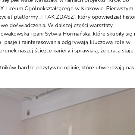
 się pierwsze warsztaty w ramach projektu „KrOK do
XXIX Liceum Ogólnokształcącego w Krakowie. Pierwszym
yciel platformy „I TAK ZDASZ”, który opowiedział histo
owe doświadczenia. W dalszej części warsztaty
wakowska i pani Sylwia Hormańska, które skupiły się 
że pasje i zainteresowania odgrywają kluczową rolę w
nek naszej ścieżce kariery i sprawiają, że praca staje 
tników bardzo pozytywne opinie, które utwierdzają nas