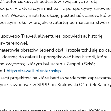
SZ”, autor ciekawych podcastów związanych z rolą
ł jak „Praktyka czyni mistrza – z perspektywy zarówno
ron”. Wszyscy mieli też okazję posłuchać uczniów, którz
 zeszłym roku, w projekcie „Startuj po marzenia, stwórz
t-upowego Trawell allventures, opowiedział historię
gry terenowej.
aterowie obrazów, legend ożyli i rozpierzchli się po ca
 dotrzeć do galerii i uporządkować bieg historii, która
no zwycięzcę, którym był uczeń z Zespołu Szkół
well
https://trawell.pl/internship
zacji projektów, na które bardzo serdecznie zapraszamy
ynie zawodowe w SPPP pn. Krakowski Ośrodek Karier