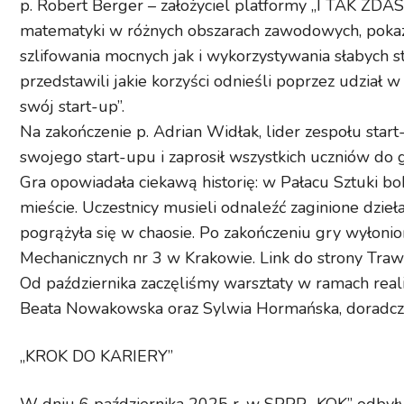
p. Robert Berger – założyciel platformy „I TAK ZDA
matematyki w różnych obszarach zawodowych, pokaza
szlifowania mocnych jak i wykorzystywania słabych st
przedstawili jakie korzyści odnieśli poprzez udział w
swój start-up”.
Na zakończenie p. Adrian Widłak, lider zespołu star
swojego start-upu i zaprosił wszystkich uczniów do 
Gra opowiadała ciekawą historię: w Pałacu Sztuki boh
mieście. Uczestnicy musieli odnaleźć zaginione dzieła,
pogrążyła się w chaosie. Po zakończeniu gry wyłonio
Mechanicznych nr 3 w Krakowie. Link do strony Tra
Od października zaczęliśmy warsztaty w ramach reali
Beata Nowakowska oraz Sylwia Hormańska, doradcz
„KROK DO KARIERY”