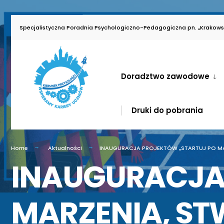
for:
Skip
Specjalistyczna Poradnia Psychologiczno-Pedagogiczna pn. „Krakowsk
to
content
Doradztwo zawodowe
Druki do pobrania
Home
Aktualności
INAUGURACJA PROJEKTÓW „STARTUJ PO MAR
INAUGURACJA
MARZENIA, ST