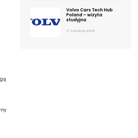
Volvo Cars Tech Hub
Poland – wizyta
studyjna
17 czerwca 2026
ogą
wny