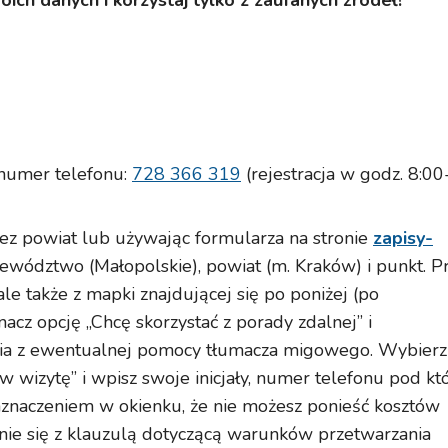
oich danych i korzystaj tylko z zaufanych źródeł!
 numer telefonu:
728 366 319
(rejestracja w godz. 8:00
ez powiat lub używając formularza na stronie
zapisy-
ojewództwo (Małopolskie), powiat (m. Kraków) i punkt. P
ale także z mapki znajdującej się po poniżej (po
acz opcję „Chcę skorzystać z porady zdalnej” i
ania z ewentualnej pomocy tłumacza migowego. Wybierz
w wizytę” i wpisz swoje inicjały, numer telefonu pod kt
aznaczeniem w okienku, że nie możesz ponieść kosztów
nie się z klauzulą dotyczącą warunków przetwarzania