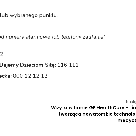
 lub wybranego punktu.
od numery alarmowe lub telefony zaufania!
2
 Dajemy Dzieciom Siłę:
116 111
ecka:
800 12 12 12
Nastę
Wizyta w firmie GE HealthCare – fi
tworząca nowatorskie technolo
medyc