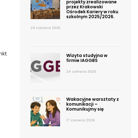
projekty zrealizowane
przez Krakowski
Ośrodek Kariery w roku
szkolnym 2025/2026.
24 czerwca 2026
nkt
Wizyta studyjna w
firmie IAGGBS
24 czerwca 2026
Wakacyjne warsztaty z
komunikacji –
Komunikujmy się
17 czerwca 2026