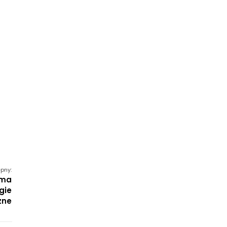
pny:
rma
gie
zne