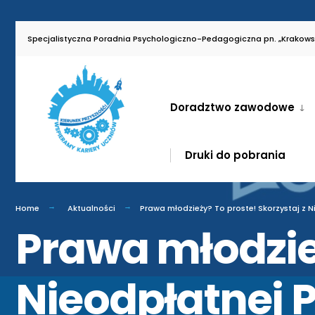
Specjalistyczna Poradnia Psychologiczno-Pedagogiczna pn. „Krakowsk
Doradztwo zawodowe
Druki do pobrania
Home
Aktualności
Prawa młodzieży? To proste! Skorzystaj z 
Prawa młodzież
Nieodpłatnej