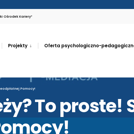
i Ośrodek Kariery”
Projekty
Oferta psychologiczno-pedagogiczn
Nieodpłatnej Pomocy!
y? To proste! S
 Pomocy!