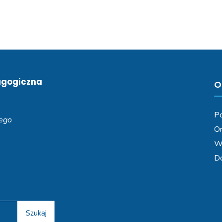
agogiczna
O
Po
iego
Or
Wa
D
Szukaj