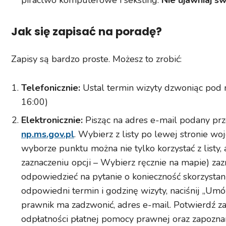
piractwo komputerowe i seksting.
Nie ujawniaj sw
Jak się zapisać na poradę?
Zapisy są bardzo proste. Możesz to zrobić:
Telefonicznie:
Ustal termin wizyty dzwoniąc pod
16:00)
Elektronicznie:
Pisząc na adres e-mail podany prz
np.ms.gov.pl
. Wybierz z listy po lewej stronie w
wyborze punktu można nie tylko korzystać z listy, 
zaznaczeniu opcji – Wybierz ręcznie na mapie) zazn
odpowiedzieć na pytanie o konieczność skorzyst
odpowiedni termin i godzinę wizyty, naciśnij „Umó
prawnik ma zadzwonić, adres e-mail. Potwierdź z
odpłatności płatnej pomocy prawnej oraz zapozna